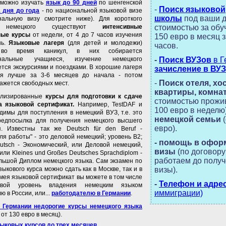
 можно изучать
язык до 90 дней
по шенгенской
-
Поиск языковой
1 дня до года
- по национальной языковой визе
школы
под ваши д
нальную визу смотрите ниже). Для короткого
я немецкого существуют
интенсивные
стоимостью за обу
ные курсы
от недели, от 4 до 7 часов изучения
150 евро в месяц з
нь.
Языковые лагеря
(для детей и молодежи)
часов.
 во время каникул, в них собирается
ональные учащиеся, изучение немецкого
-
Поиск ВУЗов
в Г
тся экскурсиями и поездками. В хорошие лагеря
зачисление в ВУЗ
ся лучше за 3-6 месяцев до начала - потом
-
Поиск отеля, хо
кажется свободных мест.
квартиры, комн
ализированные
курсы для подготовки к сдаче
стоимостью прожи
а языковой сертификат.
Например, TestDAF и
100 евро в неделю)
имы для поступления в немецкий ВУЗ, т.е. это
немецкой семьи
редпосылка для получения немецкого высшего
евро).
я. Известны так же Deutsch für den Beruf -
ля работы" - это деловой немецкий; уровень В2;
- помощь в офор
deutsch - Экономический, или Деловой немецкий,
визы
(по договор
или Kleines und Großes Deutsches Sprachdiplom -
работаем до полу
ьшой Диплом немецкого языка. Сам экзамен по
ыкового курса можно сдать как в Москве, так и в
визы).
мея языковой сертификат вы можете в том числе
-
Телефон и адре
свой уровень владения немецким языком
иммиграции)
 в России, или...
работодателю в Германии
.
в Германии недорогие курсы немецкого языка
от 130 евро в месяц).
зыковых курсов до трех месяцев
.