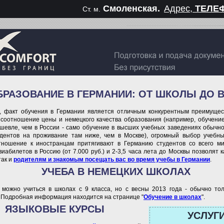
Смоленская.
Адрес,
ТЕЛЕФ
Ст. м.
БРАЗОВАНИЕ В ГЕРМАНИИ: ОТ ШКОЛЫ ДО 
, факт обучения в Германии является отличным конкурентным преимущес
соотношение цены и немецкого качества образования (например, обучени
шевле, чем в России - само обучение в высших учебных заведениях обычно
удентов на проживание там ниже, чем в Москве), огромный выбор учебн
тношение к иностранцам притягивают в Германию студентов со всего м
виабилетов в Россию (от 7.000 руб.) и 2-3,5 часа лета до Москвы позволят к
так и
родителям и знакомым посещать вас во время учебы в Германии
.
УЧЕБА В НЕМЕЦКИХ ШКОЛАХ
можно учиться в школах с 9 класса, но с весны 2013 года - обычно тол
 Подробная информация находится на странице "
Обучение в школах
".
ЯЗЫКОВЫЕ КУРСЫ
УСЛУГИ