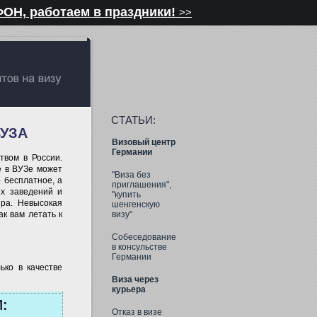
ОН, работаем в праздники!
>>
СТАТЬИ:
ВУЗА
Визовый центр
Германии
твом в России.
е в ВУЗе может
"Виза без
 бесплатное, а
приглашения",
ых заведений и
"купить
ира. Невысокая
шенгенскую
ак вам летать к
визу"
Собеседование
в консульстве
Германии
ько в качестве
Виза через
курьера
:
Отказ в визе