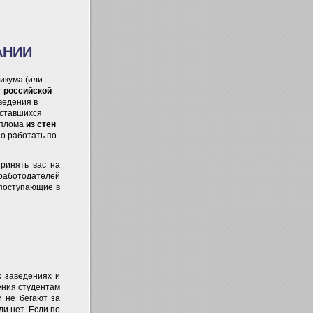
АНИИ
икума (или
т российской
ведения в
оставшихся
иплома
из стен
о работать по
принять вас на
 работодателей
 поступающие в
х заведениях и
чения студентам
и не бегают за
ли нет. Если по