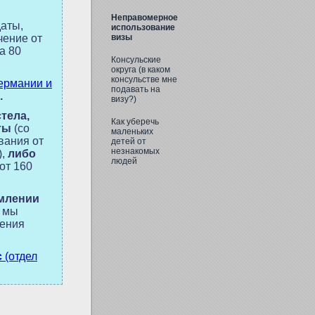
Неправомерное
аты,
использование
чение от
визы
а 80
Консульские
округа (в каком
консульстве мне
ермании и
подавать на
.
визу?)
стела,
Как уберечь
аты
(со
маленьких
вания от
детей от
незнакомых
,
либо
людей
(от 160
млении
у мы
чения
с
(отдел