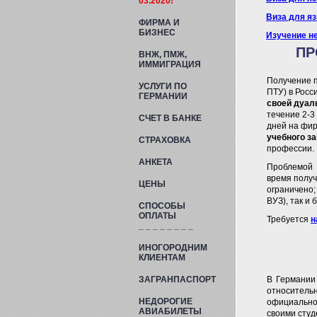
03.2020!
Виза для я
ФИРМА И
БИЗНЕС
Изучение не
ПР
ВНЖ, ПМЖ,
ИММИГРАЦИЯ
Получение п
УСЛУГИ ПО
ПТУ) в Росс
ГЕРМАНИИ
своей дуал
течение 2-3
СЧЕТ
В БАНКЕ
дней на фир
учебного з
СТРАХОВКА
профессии.
АНКЕТА
Проблемой (
время получ
ЦЕНЫ
ограничено;
ВУЗ), так и
СПОСОБЫ
ОПЛАТЫ
Требуется
н
_ _ _ _ _ _ _ _
ИНОГОРОДНИМ
КЛИЕНТАМ
ЗАГРАНПАСПОРТ
В Германи
относительн
НЕДОРОГИЕ
официально
АВИАБИЛЕТЫ
своими студ