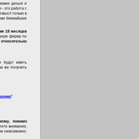
какие деньги и
- это работа с
 смысл только в
ками ближайшие
ние 18 месяцев
енную фирму по
относительно
 будут иметь
ак же получить
рманию
".
кому, помимо
тите внимание,
нии невозможно.