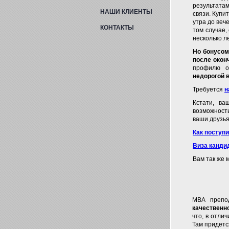
результатам
НАШИ КЛИЕНТЫ
связи. Купи
утра до веч
КОНТАКТЫ
том случае,
несколько л
Но бонусом
после окон
профилю о
недорогой 
Требуется
н
Кстати, в
возможность
ваши друзья
Как поступ
Виза канди
Вам так же 
MBA препо
качественн
что, в отли
Там придетс