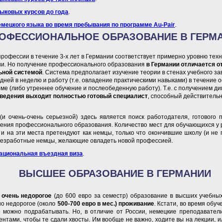
зыковых курсов до года
.
мецкого языка во время пребывания по программе Au-Pair
.
ОФЕССИОНАЛЬНОЕ ОБРАЗОВАНИЕ В ГЕРМ
рофессии в течение 3-х лет в Германии соответствует примерно уровню техн
ии. Но получение профессионального образования
в Германии отличается о
ьной системой
. Система предполагает изучение теории в стенах учебного за
 дней в неделю и работу (т.е. овладение практическими навыками) в течение 
ме (либо утреннее обучение и послеобеденную работу). Т.е. с получением д
аведения выходит полностью готовый специалист
, способный действительн
и очень-очень серьезной) здесь является поиск работодателя, готового 
ения профессионального образования. Количество мест для обучающихся у
 и на эти места претендуют как немцы, только что окончившие школу (и не
 безработные немцы, желающие овладеть новой профессией.
ациональная въездная виза
.
ВЫСШЕЕ ОБРАЗОВАНИЕ В ГЕРМАНИИ
и
очень недорогое
(до 600 евро за семестр) образование в высших учебны
о недорогое (около
500-700 евро в мес.) проживание
. Кстати, во время обу
 можно подрабатывать. Но, в отличие от России, немецкие преподавател
ентами, чтобы те сдали хвосты. Им вообще не важно, ходите вы на лекции, и