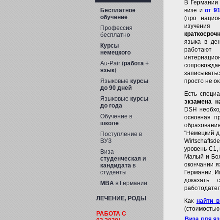
В Германии
Бесплатное
визе и
от 9
обучение
(про нацио
изучени
Профессия
краткосроч
бесплатно
языка в де
Курсы
работают
немецкого
интернаци
Au-Pair (
работа +
сопровождае
язык
)
записывать
Языковые
курсы
просто не о
до 90 дней
Есть специ
Языковые
курсы
экзамена н
до года
DSH необход
Обучение в
основная п
школе
образовани
"Немецкий д
Поступление в
ВУЗ
Wirtschafts
уровень С1, 
Виза
Малый и Бол
студенческая и
окончании яз
кандидата
в
студенты
Германии. И
доказать 
MBA
в Германии
работодателю
ЛЕЧЕНИЕ, РОДЫ
Как
найти 
(стоимостью 
РАБОТА C
Виза для я