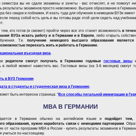
 семестра вы не сдали экзамены и зачеты - вас отчислят, и не помогут ни
ть результаты экзаменов просто невозможно. Высшее образование в Германии 
ера без скидок и поблажек. И ехать туда для обучения в немецком ВУЗе имеет
 если перед собой есть цель и вы готовы ради этой цели сидеть над учебни
ет.
тем, кто готов (и сможет) пройти через все это станет возможность
в тече
чания ВУЗа искать работу и в Германии и в Европе
, либо открыть собств
бучения. Т.е.
получение немецкого высшего образования является 
возможностью переехать жить и работать в Германию
.
ациональная въездная виза
.
аши
родители смогут получать в Германию годовые
гостевые визы
и
 в любой момент навестить вас. Гостевые визы (на 3-6 месяцев) смогут т
.
ить в ВУЗ Германии
.
дата в студенты и студенческая виза в Германию
.
может быть интересна страница: "
Все способы легальной иммиграции в Ге
MBA В ГЕРМАНИИ
дается в Германии обычно на английском языке и
подойдет тем, 
ого образования, нужно наработать связи с немецкими партнерами
. Обра
чие от части программ MBA в России - купить результаты экзаменов в Герма
я учиться по-настоящему.